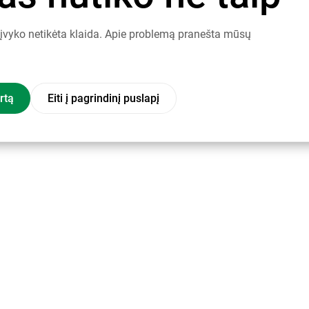
į įvyko netikėta klaida. Apie problemą pranešta mūsų
rtą
Eiti į pagrindinį puslapį