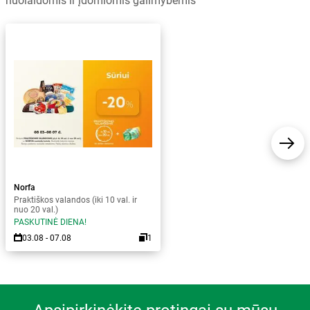
nuolaidomis ir įdomiomis galimybėmis
Norfa
Praktiškos valandos (iki 10 val. ir
nuo 20 val.)
PASKUTINĖ DIENA!
03.08 - 07.08
1