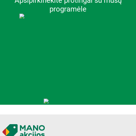
Apsipirkinėkite protingai su mūsų
programėle