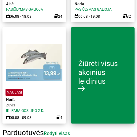
Aibė
Norfa
PASIŪLYMAS GALIOJA
PASIŪLYMAS GALIOJA
06.08 - 18.08
24
06.08 - 19.08
32
Žiūrėti visus
akcinius
leidinius
NAUJAS!
Norfa
Žuvis
IKI PABAIGOS LIKO 2 D.
05.08 - 09.08
4
Parduotuvės
Rodyti visas