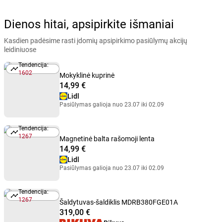
Dienos hitai, apsipirkite išmaniai
Kasdien padėsime rasti įdomių apsipirkimo pasiūlymų akcijų
leidiniuose
Tendencija:
Tendencija: 1602
1602
Mokyklinė kuprinė
14,99 €
Lidl
Pasiūlymas galioja nuo 23.07 iki 02.09
Tendencija:
Tendencija: 1267
1267
Magnetinė balta rašomoji lenta
14,99 €
Lidl
Pasiūlymas galioja nuo 23.07 iki 02.09
Tendencija:
Tendencija: 1267
1267
Šaldytuvas-šaldiklis MDRB380FGE01A
319,00 €