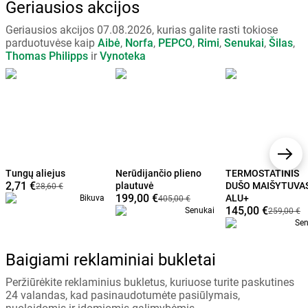
Geriausios akcijos
Geriausios akcijos 07.08.2026, kurias galite rasti tokiose
parduotuvėse kaip
Aibė
,
Norfa
,
PEPCO
,
Rimi
,
Senukai
,
Šilas
,
Thomas Philipps
ir
Vynoteka
Tungų aliejus
Nerūdijančio plieno
TERMOSTATINIS
2,71 €
plautuvė
DUŠO MAIŠYTUVA
28,60 €
199,00 €
ALU+
Bikuva
405,00 €
145,00 €
Senukai
259,00 €
Sen
Baigiami reklaminiai bukletai
Peržiūrėkite reklaminius bukletus, kuriuose turite paskutines
24 valandas, kad pasinaudotumėte pasiūlymais,