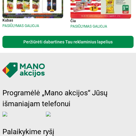
Kubas
Čia
PASIŪLYMAS GALIOJA
PASIŪLYMAS GALIOJA
Peržiūrėti dabartines Tau reklaminius lapelius
Programėlė „Mano akcijos“ Jūsų
išmaniajam telefonui
Palaikykime ryšį