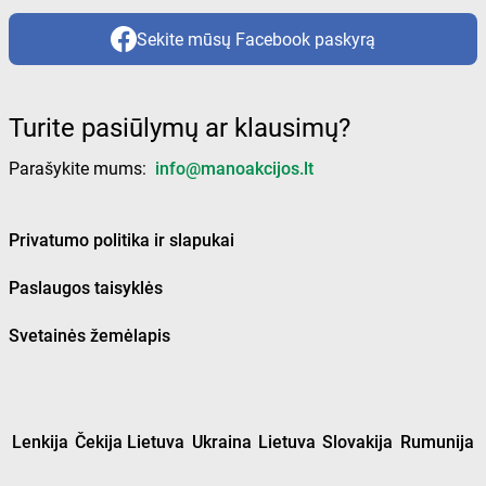
Sekite mūsų Facebook paskyrą
Turite pasiūlymų ar klausimų?
Parašykite mums:
info@manoakcijos.lt
Privatumo politika ir slapukai
Paslaugos taisyklės
Svetainės žemėlapis
Lenkija
Čekija Lietuva
Ukraina
Lietuva
Slovakija
Rumunija