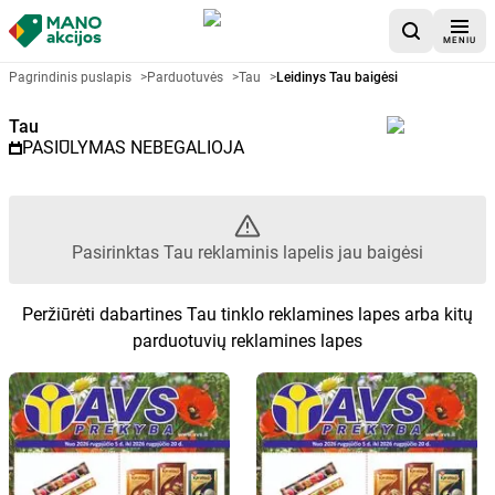
MENIU
Akcijų lapelis Tau - Pasirinktas 
Pagrindinis puslapis
>
Parduotuvės
>
Tau
>
Leidinys Tau baigėsi
Tau
PASIŪLYMAS NEBEGALIOJA
Pasirinktas Tau reklaminis lapelis jau baigėsi
Peržiūrėti dabartines Tau tinklo reklamines lapes arba kitų
parduotuvių reklamines lapes