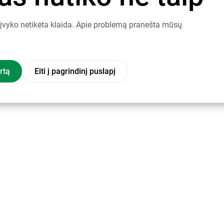
į įvyko netikėta klaida. Apie problemą pranešta mūsų
rtą
Eiti į pagrindinį puslapį