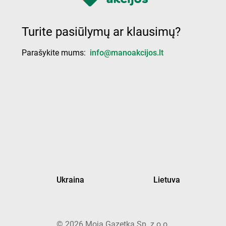
Turite pasiūlymų ar klausimų?
Parašykite mums:
info@manoakcijos.lt
Ukraina
Lietuva
©
2026
Moja Gazetka Sp. z o.o.