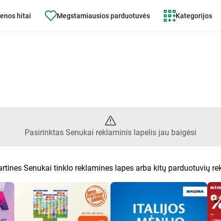
enos hitai
Megstamiausios parduotuvės
Kategorijos
ktas lapelis Senukai jau baigėsi
Pasirinktas Senukai reklaminis lapelis jau baigėsi
artines Senukai tinklo reklamines lapes arba kitų parduotuvių r