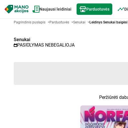
Naujausi leidiniai
Parduotuvės
Di
Akcijų lapelis Senukai - Pasirin
Pagrindinis puslapis
>
Parduotuvės
>
Senukai
>
Leidinys Senukai baigėsi
Senukai
PASIŪLYMAS NEBEGALIOJA
Peržiūrėti dab