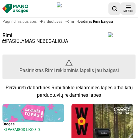
MENIU
Akcijų lapelis Rimi - Pasirinktas
Pagrindinis puslapis
>
Parduotuvės
>
Rimi
>
Leidinys Rimi baigėsi
Rimi
PASIŪLYMAS NEBEGALIOJA
Pasirinktas Rimi reklaminis lapelis jau baigėsi
Peržiūrėti dabartines Rimi tinklo reklamines lapes arba kitų
parduotuvių reklamines lapes
Drogas
IKI PABAIGOS LIKO 3 D.