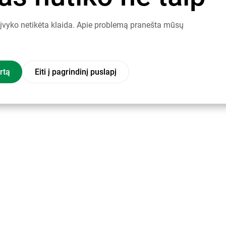
į įvyko netikėta klaida. Apie problemą pranešta mūsų
rtą
Eiti į pagrindinį puslapį