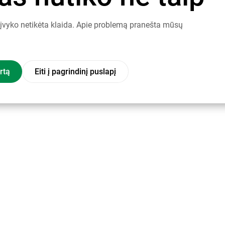
į įvyko netikėta klaida. Apie problemą pranešta mūsų
rtą
Eiti į pagrindinį puslapį