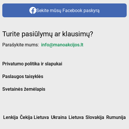
Sekite mūsų Facebook paskyrą
Turite pasiūlymų ar klausimų?
Parašykite mums:
info@manoakcijos.lt
Privatumo politika ir slapukai
Paslaugos taisyklės
Svetainės žemėlapis
Lenkija
Čekija Lietuva
Ukraina
Lietuva
Slovakija
Rumunija