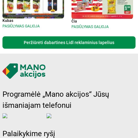
Kubas
Čia
PASIŪLYMAS GALIOJA
PASIŪLYMAS GALIOJA
Peržiūrėti dabartines Lidl reklaminius lapelius
Programėlė „Mano akcijos“ Jūsų
išmaniajam telefonui
Palaikykime ryšį