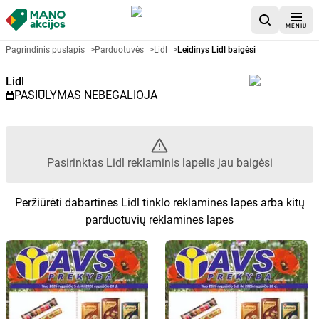
MENIU
Akcijų lapelis Lidl - Pasirinktas 
Pagrindinis puslapis
>
Parduotuvės
>
Lidl
>
Leidinys Lidl baigėsi
Lidl
PASIŪLYMAS NEBEGALIOJA
Pasirinktas Lidl reklaminis lapelis jau baigėsi
Peržiūrėti dabartines Lidl tinklo reklamines lapes arba kitų
parduotuvių reklamines lapes