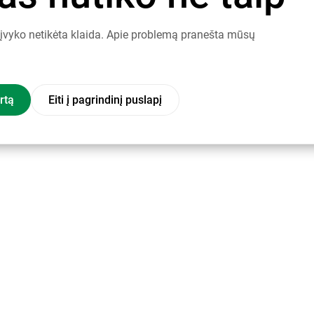
į įvyko netikėta klaida. Apie problemą pranešta mūsų
rtą
Eiti į pagrindinį puslapį