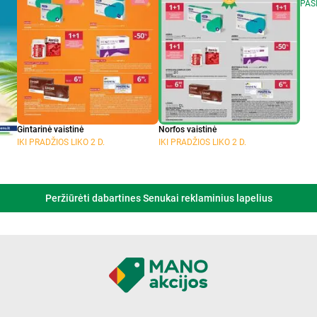
PAS
Gintarinė vaistinė
Norfos vaistinė
IKI PRADŽIOS LIKO 2 D.
IKI PRADŽIOS LIKO 2 D.
Peržiūrėti dabartines Senukai reklaminius lapelius