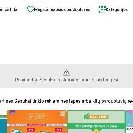
enos hitai
Megstamiausios parduotuvės
Kategorijos
ktas lapelis Senukai jau baigėsi
Pasirinktas Senukai reklaminis lapelis jau baigėsi
artines Senukai tinklo reklamines lapes arba kitų parduotuvių r
Dro