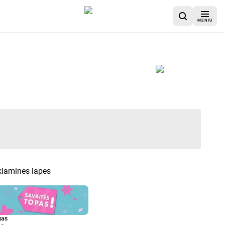
MENIU
eklamines lapes
gas