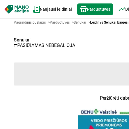
Naujausi leidiniai
Parduotuvės
Di
Akcijų lapelis Senukai - Pasirin
Pagrindinis puslapis
>
Parduotuvės
>
Senukai
>
Leidinys Senukai baigėsi
Senukai
PASIŪLYMAS NEBEGALIOJA
Peržiūrėti dab