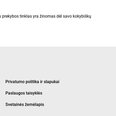
Šis prekybos tinklas yra žinomas dėl savo kokybiškų
ukas yra puiki galimybė sutaupyti perkant kasdienius
alite rasti
www.manoakcijos.lt
svetainėje, kur visuomet
Privatumo politika ir slapukai
Paslaugos taisyklės
 prekių pasirinkimą.
Svetainės žemėlapis