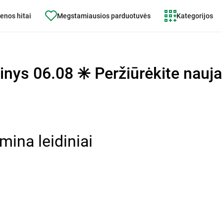
enos hitai
Megstamiausios parduotuvės
Kategorijos
nys 06.08 ✳️ Peržiūrėkite naujau
mina leidiniai