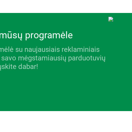
u mūsų programėle
ėlė su naujausiais reklaminiais
isus savo mėgstamiausių parduotuvių
ųskite dabar!