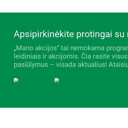
Apsipirkinėkite protingai s
„Mano akcijos“ tai nemokama program
leidiniais ir akcijomis. Čia rasite v
pasiūlymus – visada aktualius! Atsisi