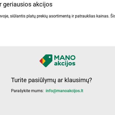
 geriausios akcijos
voje, siūlantis platų prekių asortimentą ir patrauklias kainas. 
e rasite daugybę nuolaidų ir specialių pasiūlymų. Ogmina leidin
nginius.
arduotuvės skyriuose, tiek internete. Naujausią Ogmina leidinį g
as.
Turite pasiūlymų ar klausimų?
Parašykite mums:
info@manoakcijos.lt
o produktų, namų apyvokos prekių, kosmetikos ir kitų kasdienių
itę pristato naujus pasiūlymus ir nuolaidas.
 kainas ir rasti geriausius pasiūlymus.