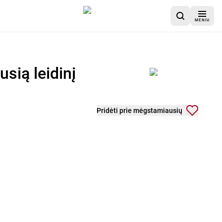
MENIU
sią leidinį
Pridėti prie mėgstamiausių