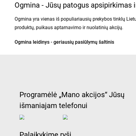
Ogmina - Jūsų patogus apsipirkimas ir
Ogmina yra vienas iš populiariausių prekybos tinklų Lietu
produktų, puikaus aptarnavimo ir nuolatinių akcijų.
Ogmina leidinys - geriausių pasiūlymų šaltinis
Kiekvieną savaitę Ogmina išleidžia naują leidinį, kuriam
produktus, namų apyvokos prekes ar net elektronikos įre
Ogmina katalogas yra lengvai prieinamas tiek fiziniuose p
pateikiama naujausia informacija apie akcijas ir nuolaid
Programėlė „Mano akcijos“ Jūsų
Kodėl verta rinktis Ogmina?
išmaniajam telefonui
Platus prekių asortimentas:
Ogmina siūlo platų maist
Reguliarios akcijos:
Ogmina leidinukas kiekvieną sava
Palaikykime ryšį
Patrauklios kainos:
Ogmina katalogas leidžia palyginti