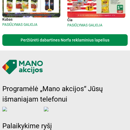
Kubas
Čia
PASIŪLYMAS GALIOJA
PASIŪLYMAS GALIOJA
Peržiūrėti dabartines Norfa reklaminius lapelius
Programėlė „Mano akcijos“ Jūsų
išmaniajam telefonui
Palaikykime ryšį