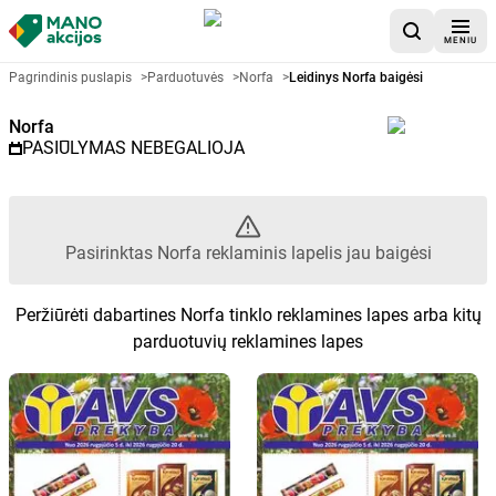
MENIU
Akcijų lapelis Norfa - Pasirinkta
Pagrindinis puslapis
>
Parduotuvės
>
Norfa
>
Leidinys Norfa baigėsi
Norfa
PASIŪLYMAS NEBEGALIOJA
Pasirinktas Norfa reklaminis lapelis jau baigėsi
Peržiūrėti dabartines Norfa tinklo reklamines lapes arba kitų
parduotuvių reklamines lapes