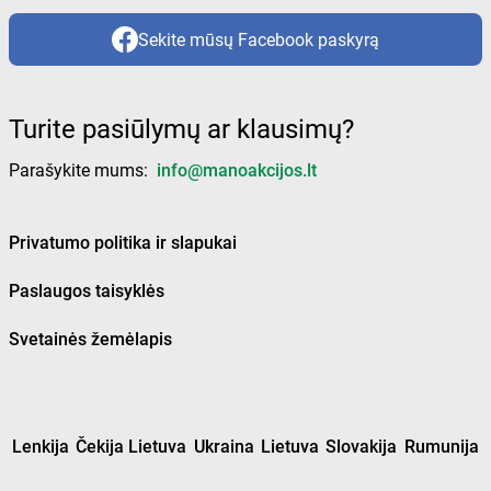
Sekite mūsų Facebook paskyrą
Turite pasiūlymų ar klausimų?
Parašykite mums:
info@manoakcijos.lt
Privatumo politika ir slapukai
Paslaugos taisyklės
Svetainės žemėlapis
Lenkija
Čekija Lietuva
Ukraina
Lietuva
Slovakija
Rumunija