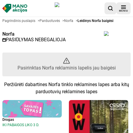
MENIU
Akcijų lapelis Norfa - Pasirinkta
Pagrindinis puslapis
>
Parduotuvės
>
Norfa
>
Leidinys Norfa baigėsi
Norfa
PASIŪLYMAS NEBEGALIOJA
Pasirinktas Norfa reklaminis lapelis jau baigėsi
Peržiūrėti dabartines Norfa tinklo reklamines lapes arba kitų
parduotuvių reklamines lapes
Drogas
IKI PABAIGOS LIKO 3 D.