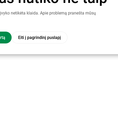
į įvyko netikėta klaida. Apie problemą pranešta mūsų
rtą
Eiti į pagrindinį puslapį