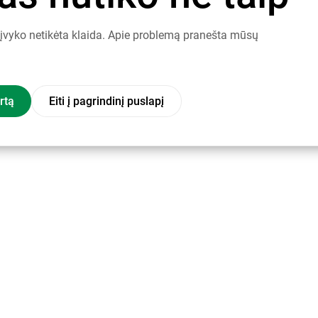
į įvyko netikėta klaida. Apie problemą pranešta mūsų
rtą
Eiti į pagrindinį puslapį