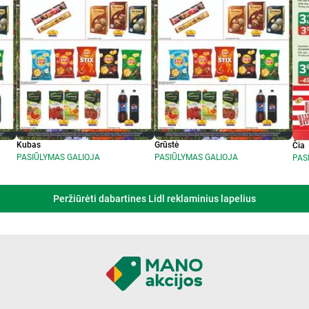
Kubas
Grūstė
Čia
PASIŪLYMAS GALIOJA
PASIŪLYMAS GALIOJA
PAS
Peržiūrėti dabartines Lidl reklaminius lapelius