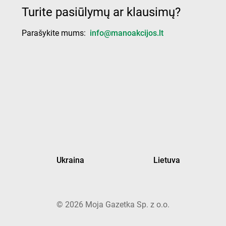
Turite pasiūlymų ar klausimų?
Parašykite mums:
info@manoakcijos.lt
Ukraina
Lietuva
©
2026
Moja Gazetka Sp. z o.o.