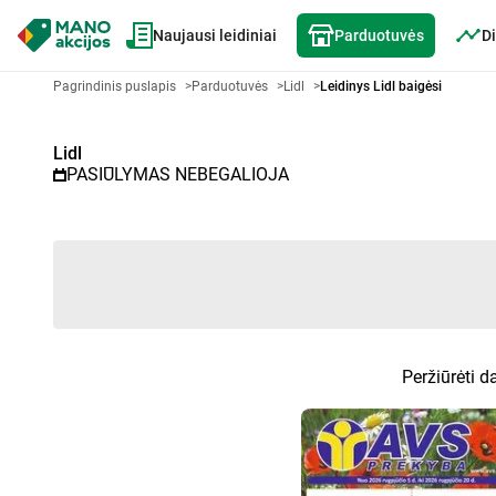
Naujausi leidiniai
Parduotuvės
Di
Akcijų lapelis Lidl - Pasirinktas 
Pagrindinis puslapis
>
Parduotuvės
>
Lidl
>
Leidinys Lidl baigėsi
Lidl
PASIŪLYMAS NEBEGALIOJA
Peržiūrėti d