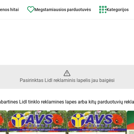
enos hitai
Megstamiausios parduotuvės
Kategorijos
lapelis Lidl jau baigėsi
Pasirinktas Lidl reklaminis lapelis jau baigėsi
abartines Lidl tinklo reklamines lapes arba kitų parduotuvių rek