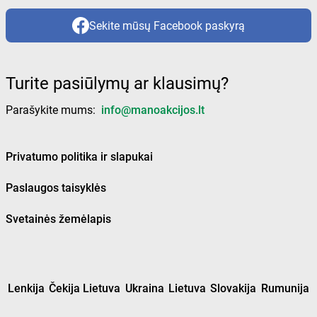
Sekite mūsų Facebook paskyrą
Turite pasiūlymų ar klausimų?
Parašykite mums:
info@manoakcijos.lt
Privatumo politika ir slapukai
Paslaugos taisyklės
Svetainės žemėlapis
Lenkija
Čekija Lietuva
Ukraina
Lietuva
Slovakija
Rumunija