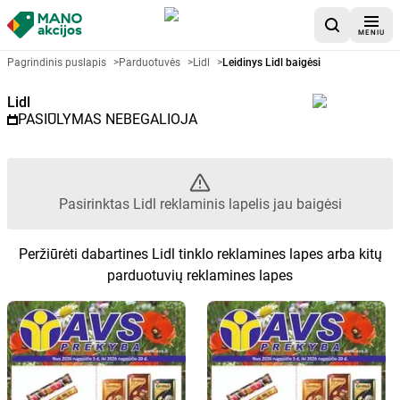
MENIU
Akcijų lapelis Lidl - Pasirinktas 
Pagrindinis puslapis
>
Parduotuvės
>
Lidl
>
Leidinys Lidl baigėsi
Lidl
PASIŪLYMAS NEBEGALIOJA
Pasirinktas Lidl reklaminis lapelis jau baigėsi
Peržiūrėti dabartines Lidl tinklo reklamines lapes arba kitų
parduotuvių reklamines lapes