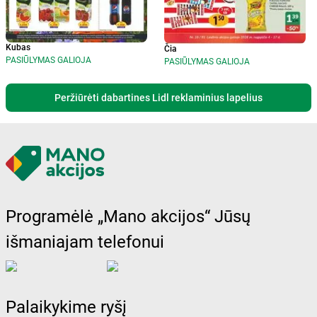
Kubas
Čia
PASIŪLYMAS GALIOJA
PASIŪLYMAS GALIOJA
Peržiūrėti dabartines Lidl reklaminius lapelius
Programėlė „Mano akcijos“ Jūsų
išmaniajam telefonui
Palaikykime ryšį