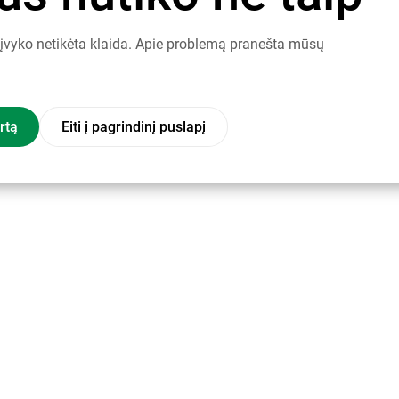
į įvyko netikėta klaida. Apie problemą pranešta mūsų
rtą
Eiti į pagrindinį puslapį