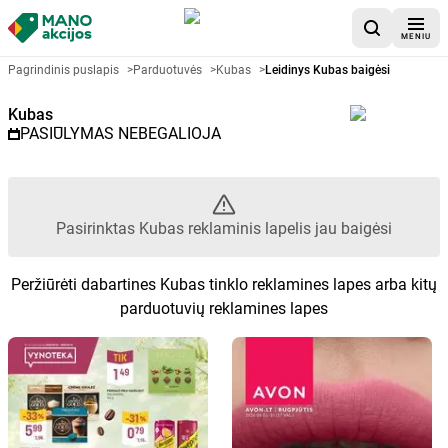
MENIU
Akcijų lapelis Kubas - Pasirinkt
Pagrindinis puslapis
>
Parduotuvės
>
Kubas
>
Leidinys Kubas baigėsi
Kubas
PASIŪLYMAS NEBEGALIOJA
Pasirinktas Kubas reklaminis lapelis jau baigėsi
Peržiūrėti dabartines Kubas tinklo reklamines lapes arba kitų
parduotuvių reklamines lapes