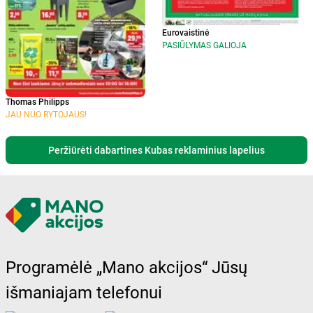
Eurovaistinė
PASIŪLYMAS GALIOJA
Thomas Philipps
JAU NUO RYTOJAUS!
Peržiūrėti dabartines Kubas reklaminius lapelius
Programėlė „Mano akcijos“ Jūsų
išmaniajam telefonui