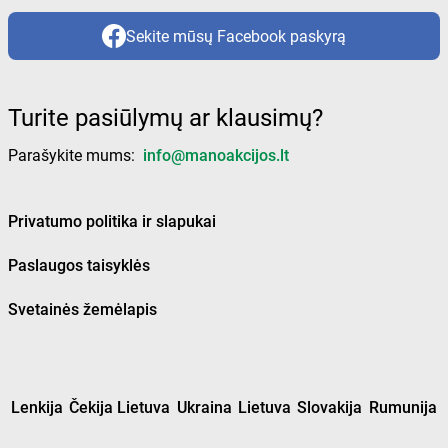
Sekite mūsų Facebook paskyrą
Turite pasiūlymų ar klausimų?
Parašykite mums:
info@manoakcijos.lt
Privatumo politika ir slapukai
Paslaugos taisyklės
Svetainės žemėlapis
Lenkija
Čekija Lietuva
Ukraina
Lietuva
Slovakija
Rumunija