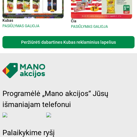
Kubas
Čia
PASIŪLYMAS GALIOJA
PASIŪLYMAS GALIOJA
Peržiūrėti dabartines Kubas reklaminius lapelius
Programėlė „Mano akcijos“ Jūsų
išmaniajam telefonui
Palaikykime ryšį