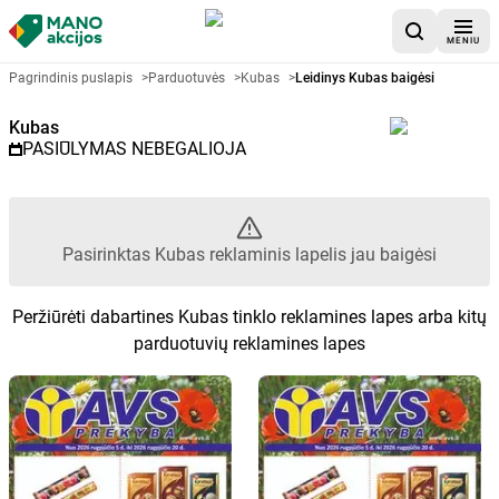
MENIU
Akcijų lapelis Kubas - Pasirinkt
Pagrindinis puslapis
>
Parduotuvės
>
Kubas
>
Leidinys Kubas baigėsi
Kubas
PASIŪLYMAS NEBEGALIOJA
Pasirinktas Kubas reklaminis lapelis jau baigėsi
Peržiūrėti dabartines Kubas tinklo reklamines lapes arba kitų
parduotuvių reklamines lapes