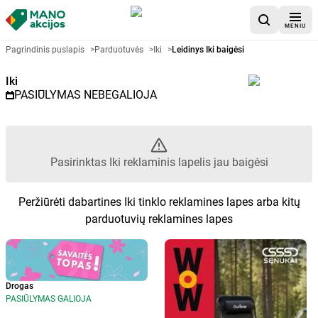
MENIU
Akcijų lapelis Iki - Pasirinktas la
Pagrindinis puslapis
>
Parduotuvės
>
Iki
>
Leidinys Iki baigėsi
Iki
PASIŪLYMAS NEBEGALIOJA
Pasirinktas Iki reklaminis lapelis jau baigėsi
Peržiūrėti dabartines Iki tinklo reklamines lapes arba kitų
parduotuvių reklamines lapes
Drogas
PASIŪLYMAS GALIOJA