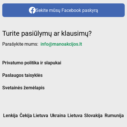
Sekite mūsų Facebook paskyrą
Turite pasiūlymų ar klausimų?
Parašykite mums:
info@manoakcijos.lt
Privatumo politika ir slapukai
Paslaugos taisyklės
Svetainės žemėlapis
Lenkija
Čekija Lietuva
Ukraina
Lietuva
Slovakija
Rumunija