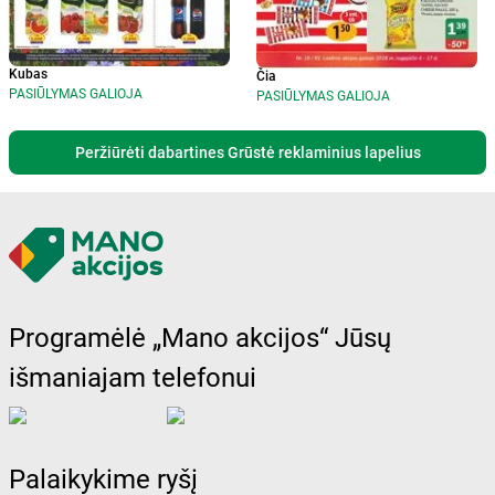
Kubas
Čia
PASIŪLYMAS GALIOJA
PASIŪLYMAS GALIOJA
Peržiūrėti dabartines Grūstė reklaminius lapelius
Programėlė „Mano akcijos“ Jūsų
išmaniajam telefonui
Palaikykime ryšį