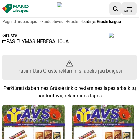
MENIU
Akcijų lapelis Grūstė - Pasirinkt
Pagrindinis puslapis
>
Parduotuvės
>
Grūstė
>
Leidinys Grūstė baigėsi
Grūstė
PASIŪLYMAS NEBEGALIOJA
Pasirinktas Grūstė reklaminis lapelis jau baigėsi
Peržiūrėti dabartines Grūstė tinklo reklamines lapes arba kitų
parduotuvių reklamines lapes