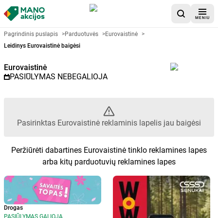
MENIU
Akcijų lapelis Eurovaistinė - Pas
Pagrindinis puslapis
>
Parduotuvės
>
Eurovaistinė
>
Leidinys Eurovaistinė baigėsi
Eurovaistinė
PASIŪLYMAS NEBEGALIOJA
Pasirinktas Eurovaistinė reklaminis lapelis jau baigėsi
Peržiūrėti dabartines Eurovaistinė tinklo reklamines lapes
arba kitų parduotuvių reklamines lapes
Drogas
PASIŪLYMAS GALIOJA