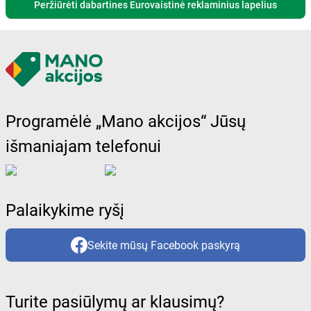
Peržiūrėti dabartines Eurovaistinė reklaminius lapelius
Programėlė „Mano akcijos“ Jūsų
išmaniajam telefonui
Palaikykime ryšį
Sekite mūsų Facebook paskyrą
Turite pasiūlymų ar klausimų?