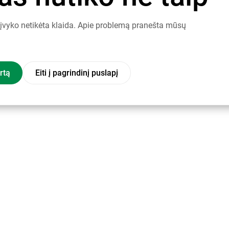
į įvyko netikėta klaida. Apie problemą pranešta mūsų
rtą
Eiti į pagrindinį puslapį