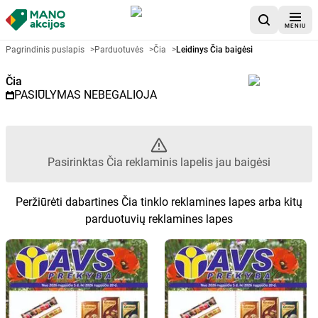
MENIU
Akcijų lapelis Čia - Pasirinktas 
Pagrindinis puslapis
>
Parduotuvės
>
Čia
>
Leidinys Čia baigėsi
Čia
PASIŪLYMAS NEBEGALIOJA
Pasirinktas Čia reklaminis lapelis jau baigėsi
Peržiūrėti dabartines Čia tinklo reklamines lapes arba kitų
parduotuvių reklamines lapes