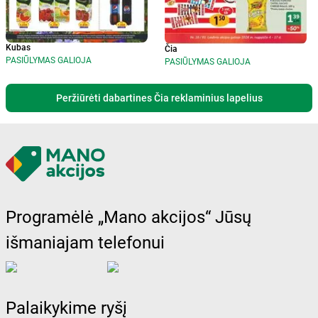
Kubas
Čia
PASIŪLYMAS GALIOJA
PASIŪLYMAS GALIOJA
Peržiūrėti dabartines Čia reklaminius lapelius
Programėlė „Mano akcijos“ Jūsų
išmaniajam telefonui
Palaikykime ryšį