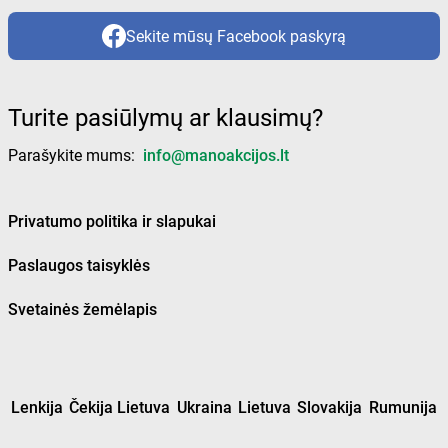
Sekite mūsų Facebook paskyrą
Turite pasiūlymų ar klausimų?
Parašykite mums:
info@manoakcijos.lt
Privatumo politika ir slapukai
Paslaugos taisyklės
Svetainės žemėlapis
Lenkija
Čekija Lietuva
Ukraina
Lietuva
Slovakija
Rumunija