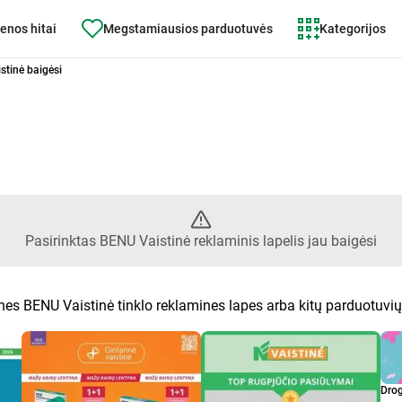
enos hitai
Megstamiausios parduotuvės
Kategorijos
asirinktas lapelis BENU Vaistinė
stinė baigėsi
Pasirinktas BENU Vaistinė reklaminis lapelis jau baigėsi
ines BENU Vaistinė tinklo reklamines lapes arba kitų parduotuvi
Dro