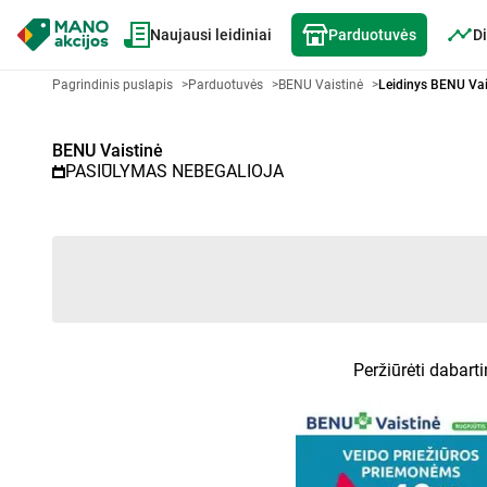
Naujausi leidiniai
Parduotuvės
Di
Akcijų lapelis BENU Vaistinė - P
Pagrindinis puslapis
>
Parduotuvės
>
BENU Vaistinė
>
Leidinys BENU Vai
BENU Vaistinė
PASIŪLYMAS NEBEGALIOJA
Peržiūrėti dabart