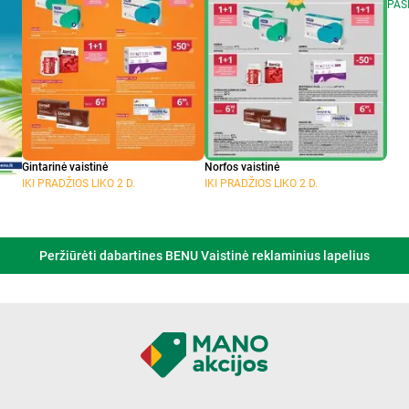
PAS
Gintarinė vaistinė
Norfos vaistinė
IKI PRADŽIOS LIKO 2 D.
IKI PRADŽIOS LIKO 2 D.
Peržiūrėti dabartines BENU Vaistinė reklaminius lapelius